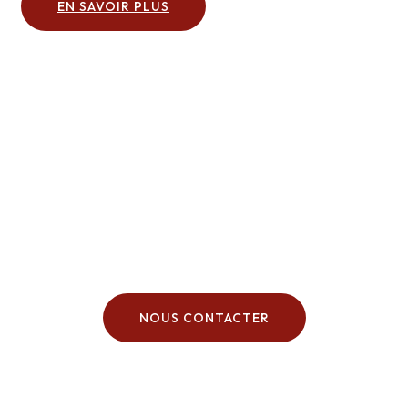
EN SAVOIR PLUS
Vous êtes intéressés par un programme ou
vous souhaitez plus d’informations ?
N’hésitez pas à nous contacter via notre
formulaire.
NOUS CONTACTER